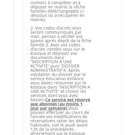
invitons à compléter et à
déposer en mairie la «fiche
famille» (téléchargeable ci-
dessous ou à récupérer en
mairie).
2. Vos codes d’accès vous
seront communiqués par
mail, pensez à vérifier vos
spams après dépôt de la fiche
famille.3. Avec vos codes
d’accès, rendez-vous sur le
kiosque et déposez vos
documents dans
“INSCRIPTION A UNE
ACTIVITE” puis “DOSSIER
ADMINISTRATIF”4. Après
validation du dossier par le
service éducation enfance,
vous devez retourner sur le
kiosque dans “INSCRIPTION A
UNE ACTIVITE” et choisir les
services dont vous avez
besoin.
Ce service est réservé
aux abonnés (au moins 1
jour par semaine).
Vous
pouvez effectuer au cours de
l’année vos modifications de
réservations selon les délais
habituels, soit le jeudi avant
12h de la précédente,
directement sur le Kiosque