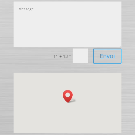
Envoi
=
11 + 13