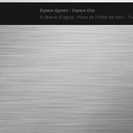
Espace Agents
/
Espace Elus
© Mairie d'Ugine - Place de l'Hôtel de Ville - 7