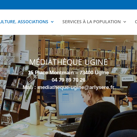
ULTURE, ASSOCIATIONS
SERVICES À LA POPULATION
MÉDIATHÈQUE UGINE
15 Place Montmain – 73400 Ugine
04 79 89 70 26
Mail :
mediatheque-ugine@arlysere.fr