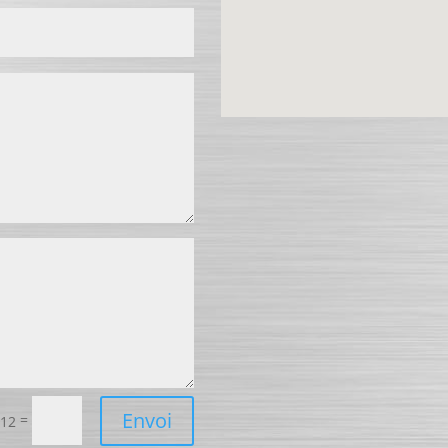
Envoi
=
 12