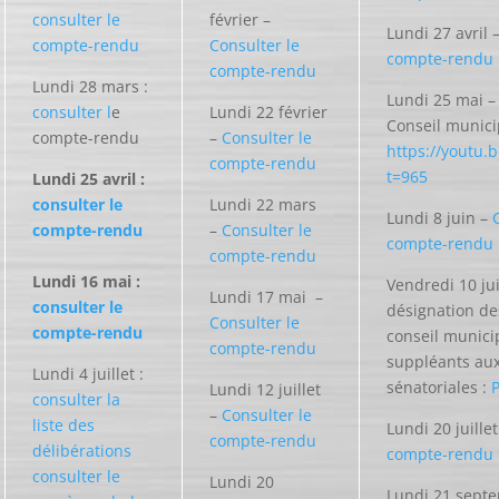
consulter le
février –
Lundi 27 avril 
compte-rendu
Consulter le
compte-rendu
compte-rendu
Lundi 28 mars :
Lundi 25 mai – 
consulter l
e
Lundi 22 février
Conseil munici
compte-rendu
–
Consulter le
https://youtu.
compte-rendu
t=965
Lundi 25 avril :
consulter le
Lundi 22 mars
Lundi 8 juin –
compte-rendu
–
Consulter le
compte-rendu
compte-rendu
Lundi 16 mai :
Vendredi 10 juil
Lundi 17 mai –
consulter le
désignation de
Consulter le
compte-rendu
conseil municip
compte-rendu
suppléants aux
Lundi 4 juillet :
sénatoriales :
Lundi 12 juillet
consulter la
–
Consulter le
liste des
Lundi 20 juille
compte-rendu
délibérations
compte-rendu
consulter le
Lundi 20
Lundi 21 sept