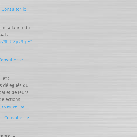
–
Consulter le
installation du
pal :
be/9FUrZp29fpE?
Consulter le
let :
s délégués du
al et de leurs
 élections
Procès-verbal
t –
Consulter le
embre –