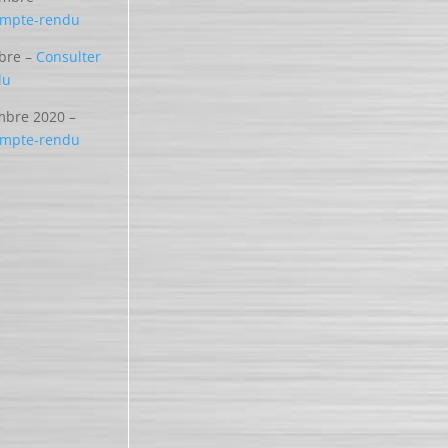
compte-rendu
bre –
Consulter
du
mbre 2020 –
compte-rendu