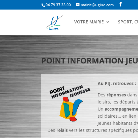
04 79 37 33 00
mairie@ugine.com
VOTRE MAIRIE
SPORT, C
POINT INFORMATION JE
Au P
IJ, retrouvez :
Des
réponses
dans 
loisirs, les départs
Un
accompagneme
solidaires… en lien
Jeunes habitants d’
Des
relais
vers les structures spécifiques po