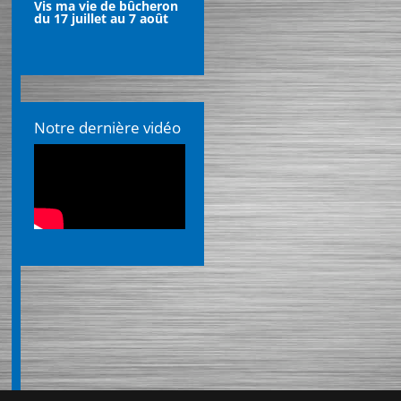
Vis ma vie de bûcheron
du 17 juillet au 7 août
Notre dernière vidéo