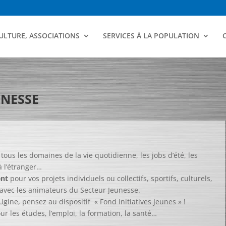
ULTURE, ASSOCIATIONS
SERVICES À LA POPULATION
UNESSE
tous les domaines de la vie quotidienne, les jobs d’été, les
 à l’étranger…
nt
pour vos projets individuels ou collectifs, sportifs, culturels,
 avec les animateurs du Secteur Jeunesse.
Ugine, pensez au dispositif « Fond Initiatives Jeunes » !
ur les études, l’emploi, la formation, la santé…